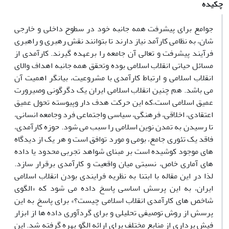
چکیده
جوامع برای پیشرفت همه جانبه خود در سطوح داخلی و خارجی
شان، به نظامی کارآمد نیاز دارند تا بتوانند نقش رهبری و راهبری
فرآیند پیشرفت و تعالی آن جامعه را برعهده گیرند. کارآمدی از
مسائل حیاتی انقلاب اسلامی بوده وتحقق همه جانبه اهداف والای
انقلاب اسلامی و ارتباط کارآمدی با مشروعیت، بیانگر اهمیت آن
می باشد. هم چنین انقلاب اسلامی ایران یک دگرگونی وصیرورت
عمیق اسلامی است،که این حرکت هدف دار وپیوسته تحول عمیق
اعتقادی، اخلاقی، فرهنگی، سیاسی واجتماعی فرد وجامعه انسانی،
تا رسیدن به تمدن نوین اسلامی را سبب می شود. حوزه کارآمدی،
فاقد یک تئوری جامع، بومی و مورد توافق است و هر یک از دیدگاه
های موجود کوشیده است بر مبنای شواهد تجربی محدود یا داده
های آماری خاص، نسبتی میان واقعیت و کارآمدی برقرار سازد.
لذا در این مقاله با ابتنا به نظریه فرایندی بودن انقلاب اسلامی
ایران، به این پرسش اساسی پاسخ داده می شود که «الگوی
شاخص های کارآمدی انقلاب اسلامی چیست؟» برای پاسخ به این
پرسش از روش توصیفی تحلیلی و برای گردآوری داده ها از ابزار
فیش برداری از منابع مختلف برای ارائه الگو بهره گرفته شد. این