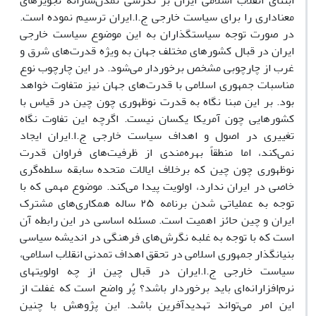
ابتنای انقلاب اسلامی ایران بر نگرشی تمدن‌سازانه تجویزهای
معناداری را برای سیاست خارجی ج.ا.ایران ترسیم نموده است.
در صورت توجه سیاستگذاران به این موضوع سیاست خارجی
ایران در قبال کشورهای مختلف جهان به ویژه قدرت‌های شرق و
غرب از چارچوبی مشخص برخوردار می‌شود. در این چارچوب نوع
مناسبات جمهوری اسلامی با قدرت‌های جهان نیز متفاوت خواهد
بود. بر این مبنا نگاه به قدرت نوظهوری چون چین در قیاس با
کشورهایی چون آمریکا یکسان نیست. اگرچه این تفاوت نگاه
تغییری در اصول و اهداف سیاست خارجی ج.ا.ایران ایجاد
نمی‌کند، اما منطقاً بهره‌مندی از ظرفیت‌های فراوان قدرت
نوظهوری چون چین که برخلاف ایالات متحده سابقه سلطه‌گری‌
خاصی در ایران ندارد، اولویت پیدا می‌کند. موضوع مهمی که با
توجه به عملیاتی شدن برنامه ۲۵ ساله همکاری‌های مشترک
ایران و چین حائز اهمیت است. مسئله اساسی در این رابطه آن
است که با توجه به غلبه نگرش‌های فرهنگی در اندیشه سیاسی
بنیانگذار جمهوری اسلامی در تحقق اهداف تمدنی انقلاب اسلامی،
سیاست خارجی ج.ا.ایران در قبال چین از چه اولویتهای
نرم‌افزارانه‌ای باید برخوردار باشد؟ پُر واضح است که غفلت از
این امر می‌تواند تهدیدآفرین باشد. این پژوهش با چنین