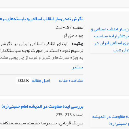
انحراف عملکرد مسلمین(تحجر- عدم شاخت صحیح 
است.
نگرش تمدن‌ساز انقلاب اسلامی و بایسته‌های نرم
صفحه
197-213
جواد حق گو
چکیده
ابتنای انقلاب اسلامی ایران بر نگرش
ترسیم نموده است. در صورت توجه سیاستگذاران
به ویژه قدرت‌های شرق و غرب از چارچوبی مشخص
قدرت‌های جهان نیز متفاوت خواهد بود. بر این م
بیشتر
یکسان نیست. اگرچه این تفاوت نگاه تغییری در
بهره‌مندی از ظرفیت‌های فراوان قدرت نوظهوری
اصل مقاله
مشاهده مقاله
332.3 K
حائز اهمیت است. مسئله اساسی در این رابطه
بنیانگذار جمهوری اسلامی در تحقق اهداف تمدنی 
نرم‌افزارانه‌ای باید برخوردار باشد؟ پُر واضح ا
بررسی ایده مقاومت در اندیشه امام خمینی(ره)
دغدغه‌ای تلاش خواهد کرد تا ضمن بازخوانی و تب
صفحه
215-235
بایسته‌های نرم‌افزارانه سیاست خارجی جمهوری ا
بهرنگ قربانی، حمیدرضا حقیقت، سیدمحمدکاظم 
تلاش شده تا با بهره‌مندی از مولفه‌های قدرت 