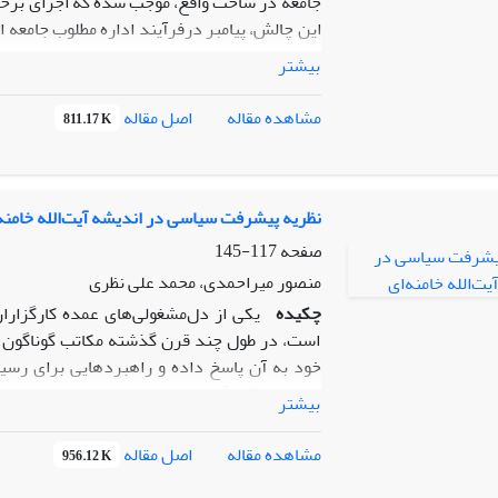
جامعه در ساحت واقع، موجب شده که اجرای برخی
این چالش، پیامبر درفرآیند اداره مطلوب جامعه 
در برخی موارد، اداره مطلوب، مستلزم تعطیل م
بیشتر
پیامبر(ص) به شرایط اجتماعی و سیاسی و مسئولی
حکومت، مردم و جامعه قابل حل است اما به نظر
اصل مقاله
مشاهده مقاله
811.17 K
قابل پذیرش است. البته مشروعیت در اندیشه ش
ونحله های اسلامی وغیر اسلامی متمایز می سا
منبع لایزال الهی است. این پژوهش با واکاوی 
که تصرفات گسترده پیامبر با اتکا به جایگاه ولیّ
نظریه پیشرفت سیاسی در اندیشه آیت‌الله خامنه
قابل تبیین خواهد بود
صفحه
117-145
منصور میراحمدی، محمد علی نظری
چکیده
یکی از دل‌مشغولی‌های عمده کارگزار
است، در طول چند قرن گذشته مکاتب گوناگون سع
خود به آن پاسخ داده و راهبردهایی برای رسی
پیشرفت قرارگرفته و دارای تجربیاتی موفق و نام
بیشتر
برنامه‌های پیشرفت برخلاف گذشته غیر تجویزی و ب
این پژوهش بر اساس نظریه داده بنیاد سعی د
اصل مقاله
مشاهده مقاله
956.12 K
آیت‌الله خامنه‌ای چگونه قابل تبیین است؟