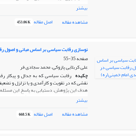
نشان‌دهنده اولویت منطقه و همسایگان در سی
بیشتر
است که اهمیت منطقه در ذهنیت رهبران انقلاب 
می‌توان در قالب یک مدل نظری فرایند شکل گیر
اصل مقاله
مشاهده مقاله
453.06 K
کیفی بیانات رهبران انقلاب- حضرت امام و ایت 
همسایگی، برادری و امت در تحلیل اهمیت منطقه ب
نوسازی رقابت سیاسی بر اساس مبانی و اصول رق
صفحه
35-55
علی کربلایی پازوکی، محمد سجادی فر
چکیده
رقابت سیاسی که به جدال و پیکار ر
نقشی که در تقویت و کارآمدی و یا تزلزل و تضع
هدف این پژوهش، دستیابی به پاسخ این مسئله ا
مبانی و اصولی می باشد»، تا در پی آن، رقابت سی
بیشتر
روش: این تحقیق داده های خود را با استفاده از
سخنرانی ها، پیامها و دستورات و موضع گیری های
اصل مقاله
مشاهده مقاله
668.5 K
قرار داده است.
یافته ها: بر اساس اندیشه سیاسی امام خمینی،
ساز و کار إعمال، از اراده و مشارکت آحاد جامع