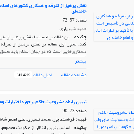
شکل گرفته، زیر ساختهای لازم و چارچوبهای عمل
نقش پرهیز از تفرقه و همکاری کشورهای اسلامی 
خامنه‌ای
نتیجه: امام خمینی(ره) با نفی هرگونه استبداد
را تکلیف محور و در جهت منافع و مصالح جامعه ت
صفحه
57-72
در خیرات برای شایستگان سیاست تبیین کرده ان
حمید شهریاری
چکیده
این مقاله بر آنست تا نقش پرهیز از تف
کند. محور اول مقاله بر نقش پرهیز از تفرقه
همکاری‌هایی است که در جهان اسلام باید محقق گ
گامهایی است که برای تحقق امت واحده اسلامی با
بیشتر
اسلامی یعنی جنگ، ترور، تکفیر، تعارض و مشاجر
مشترکو احسان و دوستی با مسلمانان است. در هر
اصل مقاله
مشاهده مقاله
315.42 K
علاوه‌برآن تلاش شده تا شواهد قولی که در کلام
نیز ارائه گردد.
تبیین رابطه مشروعیت حاکم برحوزه اختیارات وم
صفحه
73-90
فهیمه فرهمند پور، محمد نصیری، علی اصغر شا
چکیده
اساسی ترین انتظار از حکومت معصوم، ا