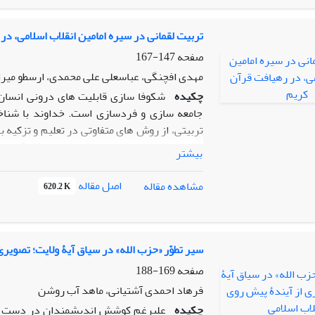
یافته‌های تحقیق نشان می‌دهد که نظریه پیش
اجتماعی در طول تحقق یک فرایند بلندمدت مبتن
منتج به‌نظام سیاسی کارآمد و ایجاد یک جام
تربیت لقمانی در سیره امامین انقلاب اسلامی، د
شایسته‌سالاری، پاسخگویی و نظارت و جامعه تحو
صفحه
147-167
احزاب، و سازمان‌های غیردولتی، معنویت و اخ
مهدی افچنگی، عباسعلی علی محمدی، ارسطو میر
رفتاری تقسیم می‌شود، هدف پیشرفت سیاسی دست
چکیده
شکوفا سازی قابلیت های درونی انسان 
جامعه سازی و فردسازی است. خداوند با شناخ
تربیتی، از روش های متفاوتی در تعلیم و تزکیه 
منحصر در چهار روش تربیتی است، که قرآن کریم
بیشتر
فاعل(تربیت لقمانی) به نحو شایسته ای استفاده
تربیت اخلاقی جامعه اسلامی در آیات قرآن است
اصل مقاله
مشاهده مقاله
620.2 K
قرآن و فرآیندهای مؤثر آن در جامعه سازی و ت
موثری در تقویت درون مایه های اعتقادی و ایما
حاضر؛ تبیین روش مختار امامین انقلاب اسلامی ب
روش بسیار تأثیر گذار، در تربیت انسان بشمار می
سیر تطوّر «حزب الله» در سیاق آیۀ ولایت؛ تصویری
واژگان کلیدی: تربیت لقمانی، انذار و تبشیر، عبر
صفحه
169-188
فرهاد احمدی آشتیانی، ماهد آب روشن
چکیده
علیرغم کوشش اندیشمندان در دست یافتن