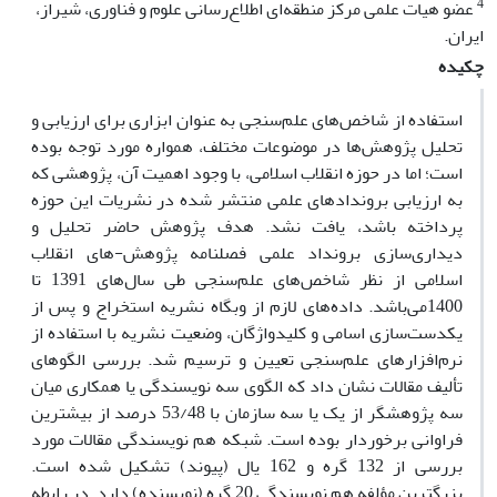
4
عضو هیات علمی مرکز منطقه‌ای اطلاع‌رسانی علوم و فناوری، شیراز،
ایران.
چکیده
استفاده از شاخص‌های علم‌سنجی به عنوان ابزاری برای ارزیابی و
تحلیل پژوهش‌ها در موضوعات مختلف، همواره مورد توجه بوده
است؛ اما در حوزه انقلاب اسلامی، با وجود اهمیت آن، پژوهشی که
به ارزیابی بروندادهای علمی منتشر شده در نشریات این حوزه
پرداخته باشد، یافت نشد. هدف پژوهش حاضر تحلیل و
دیداری‌سازی برونداد علمی فصلنامه پژوهش-های انقلاب
اسلامی از نظر شاخص‌های علم‌سنجی طی سال‌های 1391 تا
1400می‌باشد. داده‌های لازم از وبگاه نشریه استخراج و پس از
یکدست‌سازی اسامی و کلیدواژگان، وضعیت نشریه با استفاده از
نرم‌افزارهای علم‌سنجی تعیین و ترسیم شد. بررسی الگوهای
تألیف مقالات نشان داد که الگوی سه نویسندگی یا همکاری میان
سه پژوهشگر از یک یا سه سازمان با 53/48 درصد از بیشترین
فراوانی برخوردار بوده است. شبکه هم نویسندگی مقالات مورد
بررسی از 132 گره و 162 یال (پیوند) تشکیل شده است.
بزرگترین مؤلفه هم نویسندگی 20 گره (نویسنده) دارد. در رابطه