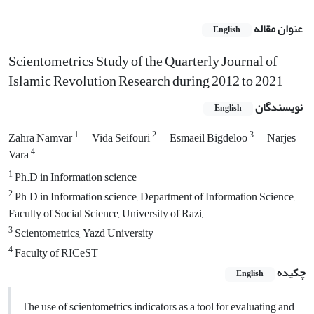
عنوان مقاله
English
Scientometrics Study of the Quarterly Journal of
Islamic Revolution Research during 2012 to 2021
نویسندگان
English
1
2
3
Zahra Namvar
Vida Seifouri
Esmaeil Bigdeloo
Narjes
4
Vara
1
Ph.D in Information science
2
Ph.D in Information science, Department of Information Science,
Faculty of Social Science, University of Razi,
3
Scientometrics, Yazd University
4
Faculty of RICeST
چکیده
English
The use of scientometrics indicators as a tool for evaluating and