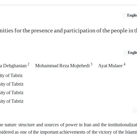
Engli
ities for the presence and participation of the people in 
Engli
2
3
4
a Dehghanian
Mohammad Reza Mojtehedi
Ayat Mulaee
ity of Tabriz
ty of Tabriz
ty of Tabriz
ty of Tabriz
 nature, structure and sources of power in Iran and the institutionaliza
sidered as one of the important achievements of the victory of the Islam