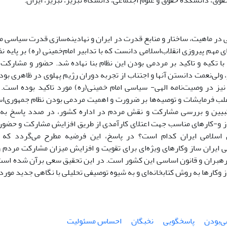
قوق، دانشکده حقوق و علوم اجتماعی، دانشگاه تبریز، تبریز، ایران.
در ماهیت، ساختار و منابع قدرت در ایران و نهادینه‌سازی قدرت سیاسی منح
 مهم پیروزی انقلاب‌اسلامی دانست که با تدابیر امام‌خمینی (ره) بر پایه ن
 با تکیه و تاکید بر مردمی بودن این نظام بنا نهاده شد. حضور و مشار
لی‌نعمت دانستن آنها و اجتناب از تجربه دوران رژیم پهلوی در ظاهری بو
 نیز در وصیت‌نامه الهی- سیاسی ‌امام خمینی(ره) مورد تاکید بوده است. 
لب فرمایشات و توصیه‌ها بر ضرورت و اهمیت مردمی ‌بودن نظام جمهوری‌اسلا
 تبیین و بررسی مشارکت و نقش مردم در اداره کشور، در صدد پاسخ ب
ز و-کارهای مناسب جهت اعتلای کارآمدی از طریق افزایش مشارکت و حضور
 اسلامی ایران کدام است؟ در پاسخ، این فرضیه مطرح می‌گردد که د
ی ایران ساز وکارهای ویژه‌ای برای تقویت و افزایش میزان مشارکت مردم و
رهبران و قانون اساسی این کشور است. در این تحقیق سعی برآن شده است ت
 وکارها به روش کتابخانه‌ای و به شیوه توصیفی تحلیلی با نگاهی جدید مورد
ی‌بودن
پاسخگویی
نخبگان
احساس مسئولیت