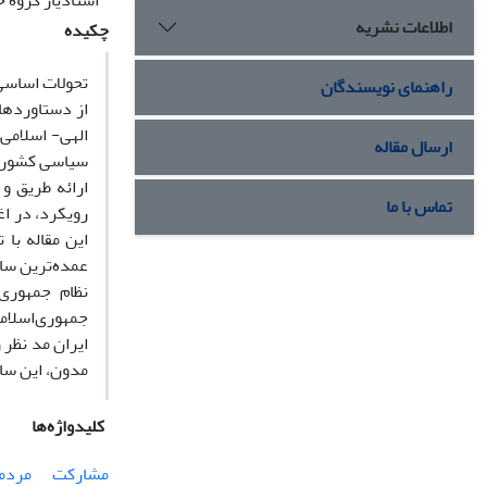
استادیار گروه ح
اطلاعات نشریه
چکیده
تحولات اساسی 
راهنمای نویسندگان
از دستاوردهای
الهی- اسلامی
ارسال مقاله
سیاسی کشور، و
ارائه طریق و
تماس با ما
رویکرد، در اغ
این مقاله با
عمده‌ترین سا
نظام جمهوری
جمهوری‌اسلام
ایران مد نظر 
مدون، این ساز
کلیدواژه‌ها
مشارکت
مردم