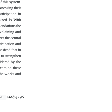
f this system.
 knowing their
ticipation in
ized. Is. With
mendations the
explaining and
er the central
ticipation and
hesized that in
 to strengthen
sidered by the
examine these
the works and
کلیدواژه‌ها
sh