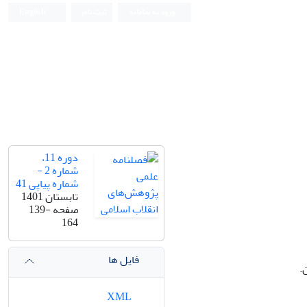
ورود به سامانه
ثبت نام
English
دوره 11،
شماره 2 -
شماره پیاپی 41
تابستان 1401
صفحه
139-
164
فایل ها
.
XML