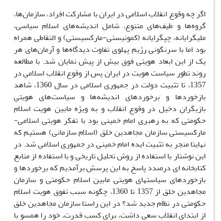
اگر چه وقوع انقلاب اسلامی در ایران با مشارکت افراد، سازمان‌ها،
گروه‌ها و طیف‌های متنوع، شامل اندیشه‌های اسلام سیاسی،
ملیگرایانه، چپگرایانه (کمونیستی-مارکسیستی) و التقاطی همراه
بود اما با سرنگونی رژیم پهلوی تفاوت دیدگاه‌ها و آرمان‌های هر
یک از این ابعاد هویتی فوق بیش از پیش نمایان شد. با مطالعه
روند تطور سیاست هویت در ایران پس از وقوع انقلاب اسلامی در
1357، تا تثبیت دولت در جمهوری اسلامی در سال 1360، شاهد
بازخوردها و برخوردهای اندیشه‌ها و سیاست‌های هویتیِ
بازیگرانِ دخیل در وقوع انقلاب و به ویژه مابین هویت اسلام
حکومتی که به رهبری امام خمینی بود با تفکر هویتی اسلامی-
مارکسیستی سازمان مجاهدین خلق (اسلام سازمانی) هستیم که
نهایتا منجر به تثبیت ایده امام خمینی در جمهوری اسلامی شد. در
این نوشتار با استفاده از روش تحلیل تاریخی و با استفاده از منابع
کتابخانه ای درصدد پاسخ به این پرسش برآمدیم که برخوردها و
بازخوردهای سیاستهای هویتی مابین اسلام حکومتی و سازمان
مجاهدین خلق از 1357 تا 1360، چگونه سبب تفوق هویت اسلام
حکومتی در نظام جدید شد؟ در این راستا سازمان مجاهدین خلق
از ابتدای انقلاب سعی داشت، برای کسب قدرت، خود را همسو با