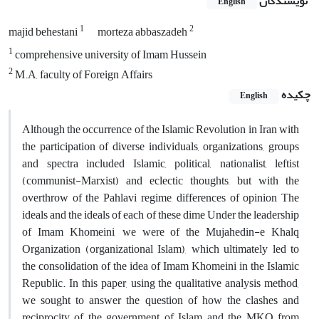
نویسندگان
English
1
2
majid behestani
morteza abbaszadeh
1
comprehensive university of Imam Hussein
2
M.A, faculty of Foreign Affairs
چکیده
English
Although the occurrence of the Islamic Revolution in Iran with
the participation of diverse individuals, organizations, groups
and spectra included Islamic, political, nationalist, leftist
(communist-Marxist) and eclectic thoughts, but with the
overthrow of the Pahlavi regime, differences of opinion The
ideals and the ideals of each of these dime Under the leadership
of Imam Khomeini, we were of the Mujahedin-e Khalq
Organization (organizational Islam), which ultimately led to
the consolidation of the idea of ​​Imam Khomeini in the Islamic
Republic. In this paper, using the qualitative analysis method,
we sought to answer the question of how the clashes and
reciprocity of the government of Islam and the MKO from