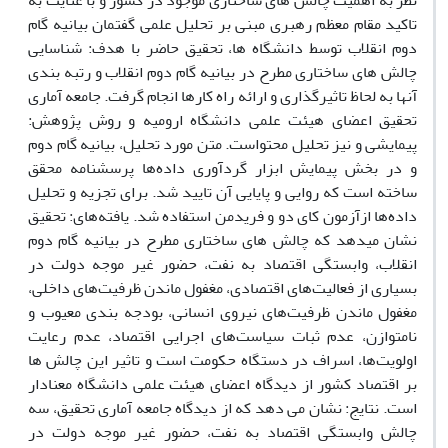
نظر به اهمیت چالش های ساختاری موجود در کشور و با عنایت به
تاکید مقام معظم رهبری مبنی بر تحلیل علمی گفتمان بیانیه گام
دوم انقلاب توسط دانشگاه ها، تحقیق حاضر با هدف: شناسایی
چالش های ساختاری مطرح در بیانیه گام دوم انقلاب و رتبه بندی
آنها به لحاظ تاثیرگذاری و ارائه راه کارها انجام گرفت. جامعه آماری
تحقیق اعضای هیئت علمی دانشگاه ارومیه و روش پژوهش:
پیمایشی و نیز تحلیل محتواست. متن مورد تحلیل، بیانیه گام دوم
و در بخش پیمایش ابزار گردآوری داده‌ها پرسشنامه محقق
ساخته است که روایی و پایایی آن تایید شد. برای تجزیه و تحلیل
داده‌ها ازآزمون کای دو و فریدمن استفاده شد. یافته‌های: تحقیق
نشان میدهد که چالش های ساختاری مطرح در بیانیه گام دوم
انقلاب، وابستگی اقتصاد به نفت، حضور غیر موجه دولت در
بسیاری از فعالیت‌های اقتصادی، مغفول ماندن ظرفیت‌های داخلی،
مغفول ماندن ظرفیت‌های نیروی انسانی، بودجه بندی معیوب و
نامتوازن، عدم ثبات سیاست‌های اجرایی اقتصاد، عدم رعایت
اولویت‌ها، اسراف در دستگاه حکومت است و تاثیر این چالش ها
بر اقتصاد کشور از دیدگاه اعضای هیئت علمی دانشگاه معنادار
است. نتایج: نشان می دهد که از دیدگاه جامعه آماری تحقیق، سه
چالش وابستگی اقتصاد به نفت، حضور غیر موجه دولت در