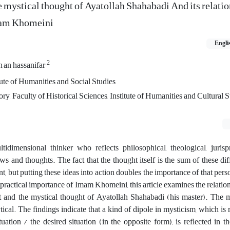
e mystical thought of Ayatollah Shahabadi And its relatio
Imam Khomeini
Engli
2
,an hassanifar
ute of Humanities and Social Studies
ry, Faculty of Historical Sciences, Institute of Humanities and Cultural S
dimensional thinker who reflects philosophical, theological, jurisp
ews and thoughts. The fact that the thought itself is the sum of these dif
t, but putting these ideas into action doubles the importance of that per
d practical importance of Imam Khomeini, this article examines the relati
and the mystical thought of Ayatollah Shahabadi (his master). The m
ytical. The findings indicate that a kind of dipole in mysticism, which is 
tuation / the desired situation (in the opposite form), is reflected in t