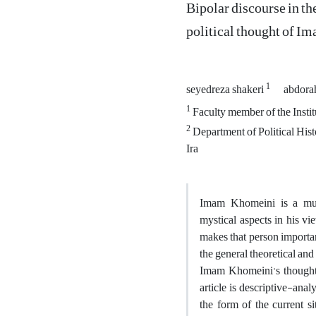
Bipolar discourse in th
political thought of 
1
seyedreza shakeri
abdorah
1
Faculty member of the Instit
2
Department of Political Histo
Ira
Imam Khomeini is a multi
mystical aspects in his vi
makes that person importan
the general theoretical an
Imam Khomeini's thought 
article is descriptive-anal
the form of the current si