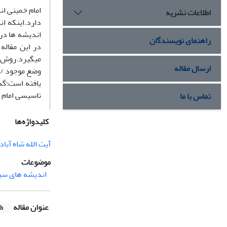
امام خمینی ان
اطلاعات نشریه
دارد.اینکه ا
اندیشه ها در
راهنمای نویسندگان
در این مقاله
میگیرد.روش ا
ارسال مقاله
وضع موجود / و
یافته است؛گذ
تاسیسی امام 
تماس با ما
کلیدواژه‌ها
آیت الله شاه آباد
موضوعات
اندیشه های سیا
عنوان مقاله
sh