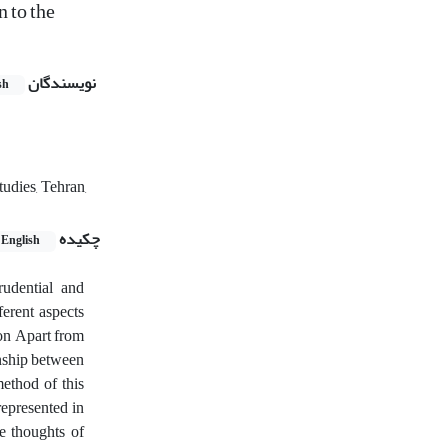
n to the
نویسندگان
sh
tudies, Tehran,
چکیده
English
rudential and
ferent aspects
son Apart from
onship between
ethod of this
represented in
he thoughts of