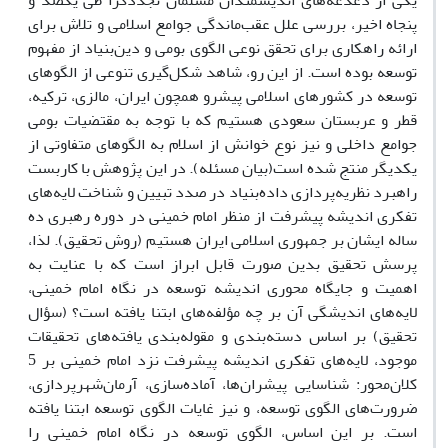
یکی از دغدغه‌های اندیشمندان مسلمان تجددگرا طی یکصد و
پنجاه اخیر، بررسی علل عقب‌ماندگی جوامع اسلامی و تلاش برای
ارائه راهکاری برای تحقق نوعی الگوی بومی و دین‌بنیاد از مفهوم
توسعه بوده است. از این رو، شاهد شکل‌گیری تنوعی از الگوهای
توسعه در کشورهای اسلامی پیشرو همچون ایران، مالزی، ترکیه،
قطر و عربستان سعودی هستیم که با توجه به مقتضیات بومی
جوامع داخلی و نیز نوع خوانش از اسلام به الگوهای متفاوتی از
یکدیگر منتج شده است(بیان مسئله). در این پژوهش با کاربست
راهبرد نظریه‌پردازی داده‌بنیاد در صدد تبیین و شناخت لایه‌های
تفکری اندیشه پیشرفت از منظر امام خمینی در دوره رهبری ده
ساله ایشان بر جمهوری اسلامی ایران هستیم (روش تحقیق). لذا،
پرسش تحقیق بدین صورت قابل ابراز است که با عنایت به
اهمیت و جایگاه محوری اندیشه توسعه در نگاه امام خمینی،
لایه‌های اندیشگی آن بر چه مؤلفه‌های ابتنا یافته است؟ (سؤال
تحقیق) بر اساس دسته‌بندی و مقوله‌بندی یافته‌های تحقیقات
موجود، لایه‌های تفکری اندیشه پیشرفت نزد امام خمینی بر 5
کلان‌محور: شناسایی پیشران‌ها، آماده‌سازی، آرمان‌شهرپردازی،
ضرورت‌های الگوی توسعه، و نیز غایات الگوی توسعه ابتنا یافته
است. بر این اساس، الگوی توسعه در نگاه امام خمینی را