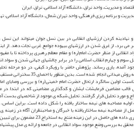
استادیار گروه اقتصاد و مدیریت، واحد نراق، دانشگاه آزاد اسلا
گروه مدیریت و برنامه ریزی فرهنگی، واحد تهران شمال، دانشگاه آزاد اسلام
ردن ارزش­های انقلابی در بین نسل جوان می­تواند این نسل را که در ع
از غرق شدن در ارزش­های بیهوده جوامع غربی نجات دهد. از اینرو پژوهش ح
منظر حضرت امام(ره) و مقام معظم رهبری پرداخته تا با مفهوم­سازی و سنج
 انقلاب اسلامی را در برابر چالش­های جهانی شدن و سواد انقلابی و استفاده
ری رساند. پژوهش حاضر با رویکرد کیفی، در دو مرحله تحلیل مضمون و
سخنرانی مستقیم حضرت آیت ­الله خامنه­ای و
سالگرد ارتحال حضرت امام خمینی(ره) و بررسی وصایای امام خمینی(ره) 
ین فرمایشات ایشان و کدگذاری مضامینی که در ابتدا در میان این سخنران
یل قرار گرفتند. تحلیل شبکه ­ی موجود از شاخص­های بدست آمده ما را به ال
ه­ های نیمه ساختار یافته را شکل داده است. براین اساس، در دو زیرمجم
 نیمه ساختاریافته با خبرگان و صاحب­نظران آگاه در زمینه ­ی سواد انقلاب
23 مضمون برای تبیین سواد انقلابی شده است که
ی وضع موجود سواد انقلابی در جامعه و ارائه­ ی مدل پیشنهادی برای اشاعه