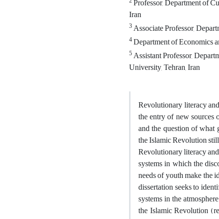
2
Professor, Department of Cu
Iran
3
Associate Professor, Depart
4
Department of Economics an
5
Assistant Professor, Depart
University, Tehran, Iran
Revolutionary literacy and
the entry of new sources o
and the question of what g
the Islamic Revolution stil
Revolutionary literacy and
systems in which the disco
needs of youth make the id
dissertation seeks to iden
systems in the atmosphere o
the Islamic Revolution (