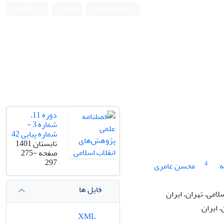
English
ثبت نام
ورود به سامانه
دوره 11،
شماره 3 -
شماره پیاپی 42
تابستان 1401
275-
صفحه
297
4
محسن عامری
م
فایل ها
دانشجوی دکتری، گر
استاد 
XML