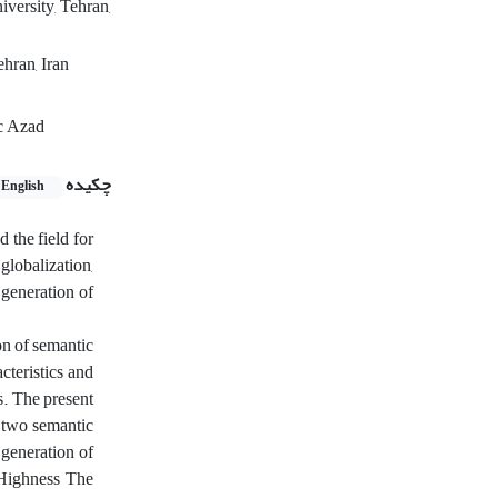
versity, Tehran,
hran, Iran
ic Azad
چکیده
English
 the field for
globalization,
 generation of
on of semantic
cteristics and
s. The present
e two semantic
 generation of
 Highness The