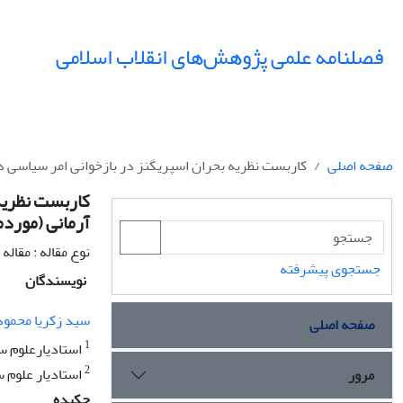
فصلنامه علمی پژوهش‌های انقلاب اسلامی
صفحه اصلی
کاربست نظریه بحران اسپریگنز در بازخوانی امر سیاسی در
کاربست نظریه 
آرمانی (موردم
نوع مقاله : مقال
جستجوی پیشرفته
نویسندگان
سید زکریا محمود
صفحه اصلی
1
استادیارعلوم س
2
استادیار علوم 
مرور
چکیده