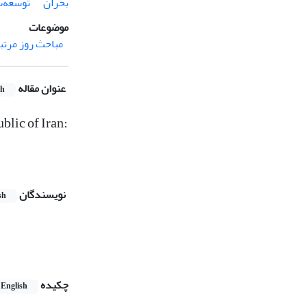
بحران
توسعه‌
موضوعات
مباحث روز مرتبط
عنوان مقاله
sh
blic of Iran:
نویسندگان
sh
چکیده
English