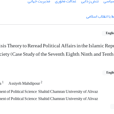
سیاسی
تنش زدایی
عدالت محوری
مدیریت جهانی
 با انقلاب اسلامی
Engli
is Theory to Reread Political Affairs in the Islamic Repu
ciety (Case Study of the Seventh, Eighth, Ninth, and Tenth
Engli
1
2
ja
Assiyeh Mahdipour
ment of Political Science, Shahid Chamran University of Ahvaz
ment of Political Science, Shahid Chamran University of Ahvaz