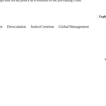
 and social justice as a solution to the prevailing crisis.
Engli
nt
Deescalation
JusticeCentrism
Global Management