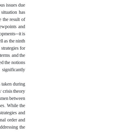
ous issues due
 situation has
 the result of
iewpoints and
lopments—it is
l as the ninth
strategies for
terms, and the
ged the notions
significantly
s taken during
 crisis theory
tesmen between
ses. While the
strategies and
onal order and
addressing the