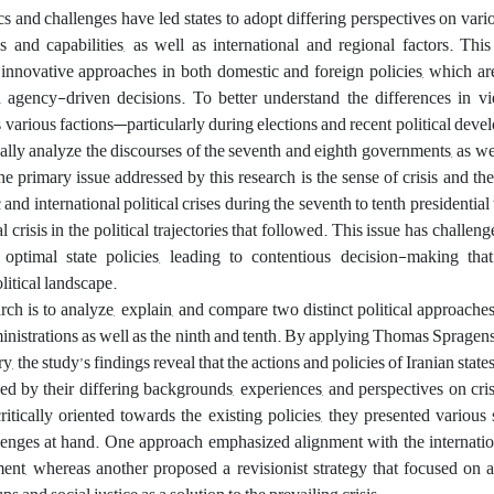
s and challenges have led states to adopt differing perspectives on vari
ns and capabilities, as well as international and regional factors. This
innovative approaches in both domestic and foreign policies, which are
nd agency-driven decisions. To better understand the differences in v
s various factions—particularly during elections and recent political deve
cally analyze the discourses of the seventh and eighth governments, as wel
 primary issue addressed by this research is the sense of crisis and the 
d international political crises during the seventh to tenth presidential 
l crisis in the political trajectories that followed. This issue has challen
 optimal state policies, leading to contentious decision-making that 
litical landscape.
rch is to analyze, explain, and compare two distinct political approache
inistrations as well as the ninth and tenth. By applying Thomas Spragens’
, the study’s findings reveal that the actions and policies of Iranian sta
 by their differing backgrounds, experiences, and perspectives on cri
ritically oriented towards the existing policies, they presented various 
allenges at hand. One approach emphasized alignment with the internati
ment, whereas another proposed a revisionist strategy that focused on 