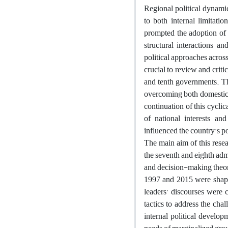
Regional political dynamic
to both internal limitatio
prompted the adoption of 
structural interactions a
political approaches acros
crucial to review and criti
and tenth governments. The
overcoming both domestic an
continuation of this cyclica
of national interests and
influenced the country’s po
The main aim of this resea
the seventh and eighth adm
and decision-making theory
1997 and 2015 were shaped
leaders’ discourses were c
tactics to address the ch
internal political develop