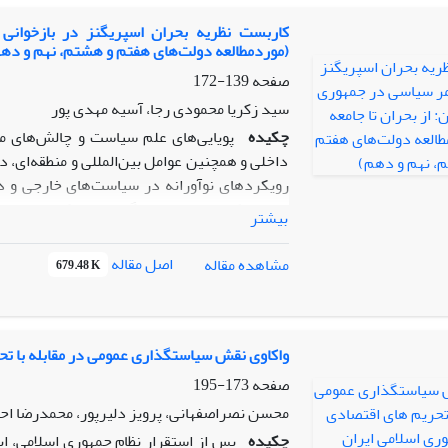
کاربست نظریه بحران اسپریگنز در بازخوانی 
(موردمطالعه دولت‌های هفتم و هشتم، نهم و ده
صفحه
139-172
سید زکریا محمودی رجا، آسیه مهدی پور
چکیده
پویایی‌های علم سیاست و چالش‌های من
داخلی و همچنین عوامل بین‌المللی و منطقه‌ای، 
رویکردهای نوآورانه در سیاست‌های خارجی و دا
برای درک تفاوت‌های دیدگاه‌ها و رویکردهای سیا
بیشتر
ضروری است که گفتمان دولت‌های هفتم و هشتم
حس بحران و راهکارهایی برای عبور از بحران‌ه
اصل مقاله
مشاهده مقاله
679.48 K
جمهوری و استمرار این چرخ دور باطل در جریا
سیاست‌های مطلوب کشور را با تصمیمات چالش‌بر
اصلی این پژوهش تحلیل، تبیین و مقایسه دو ر
است. یافته‌های پژوهش با کاربست نظریه بحرا
واکاوی نقش سیاستگذاری عمومی در مقابله با تح
صفحه
173-195
بحران‌ها بوده است. گفتمان‌های دولتمردان، رو
محسن نصراصفهانی، پرویز دلیرپور، محمدرضا اح
مختلفی ارائه شد. یکی بر همگرایی بانظم بین‌
چکیده
پس از استقرار نظام جمهوری اسلامی، ای