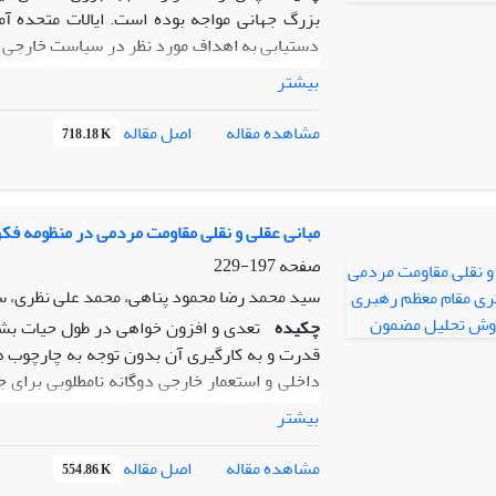
تجدیدنظرطلبانه و توجه به اقشار محروم و عدالت 
بزرگ جهانی مواجه بوده است. ایالات متحده آم
دستیابی به اهداف مورد نظر در سیاست خارجی ا
جدید تحریم‌ها با تمرکز بر بخش‌های درآمدی کش
بیشتر
رایزنی بیش‌تر بین آمریکا و متحدان اروپایی هم
در اقتصاد، اثرات منفی را به همراه داشته و 
اصل مقاله
مشاهده مقاله
718.18 K
عبارتست از این‌که« نقش سیاستگذاری عمومی در م
قرار می‌گیرد؟» از سوی دیگر، اثرگذاری تحریم‌ه
رویکرد تحولی مطلوبی از سوی سیاستگذار در مقاب
درپیش گرفتن سیاست خارجی توسعه محور، تقوی
مبانی عقلی و نقلی مقاومت مردمی در منظومه ف
ضدتحریم و تقویت اقتصاد دانش بنیان قادر خواهد
صفحه
197-229
باروش تحلیلی- توصیفی و جمع آوری داده‌ها با مط
سید محمد رضا محمود پناهی، محمد علی نظری،
چکیده
تعدی و افزون خواهی در طول حیات بشر
قدرت و به کارگیری آن بدون توجه به چارچوب ها
داخلی و استعمار خارجی دوگانه نامطلوبی برای
ظلم برآیند فطرت انسانی، عقلانی، دینی و... بو
بیشتر
را نداشت. آیت الله خامنه ای در طول دوران ره
از این رو این پژوهش سعی دارد با روش تحلیل م
اصل مقاله
مشاهده مقاله
554.86 K
در منظومه فکری آیت الله خامنه ای چیست؟ یافته