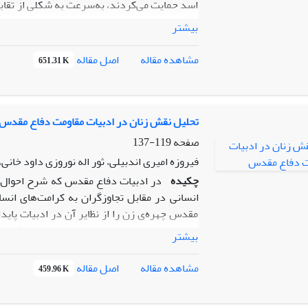
اسد حمایت می‌کردند، به‌سرعت به شکلی از تقا
منافع و امنیت ملی ایران داشت. ایران، که بقای
بیشتر
«عمق استراتژیک» خود می‌داند، در برابر موج ح
مخالف، سیاستی مبتنی‌بر تثبیت حضور نظامی، دیپل
اصل مقاله
مشاهده مقاله
651.31 K
ریاض در سوریه نه‌تنها به تفرق و رقابت میان ا
لجستیکی، نفوذ در سومالیِ منطقه‌ای و هزینهٔ سیا
به بازتعریف ابزارهای خود (نظامی، سیاسی و نر
تمرکز بر پیامدهای سیاسی، امنیتی و دیپلماتیک 
تحلیل نقش زنان در ادبیات مقاومت دفاع مقدس
برای ایران داشته است: از یک‌سو تهدیدی برا
صفحه
119-137
دیپلماتیک و موازنه‌سازی منطقه‌ای
فیروزه امیری اندبیلی، ثور اله نوروزی داود خان
چکیده
در ادبیات دفاع مقدس که شرح احوال 
انسانی در مقابل تجاوزگران به کرامت‌های انسا
مقدس چهره‌ی زن را از نظایر آن در ادبیات پاید
است. در این مقاله، ایمان، ظلم‌ستیزی، ایثارگر
بیشتر
گذاشته شده است. ادبیات زنانه از خصوصیات مشت
آن را یافت. هستی در منظر زنان، از وجه دیگری 
اصل مقاله
مشاهده مقاله
459.96 K
مخصوص به خود، زندگی و به دنبال آن، جنگ را می
و معصومانه شکل گرفته است که گاه شکل حماسه به