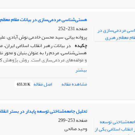
قرآن کریم و تاکید بر قواعدی همچون نفی سبیل،ج
عزت، حکمت، مصلحت مبانی نقلی و عقلی مقاوت را
هستی‌شناسی مردمی‌سازی در بیانات مقام معظم
صفحه
231-252
پروانه بیاتی، سید محسن خادمی نوش آبادی، علی
چکیده
در بیانات رهبر انقلاب اسلامی ایران،
هستی‌شناسی، مردم را به عنوان بنیان و محور نظ
و مولفه‌های مردمی‌سازی است. روش پژوهش کیفی
بیشتر
مقام معظم رهبری مردمی‌سازی در جهت حرکت تداو
سیاستی محقق می‌شود. با عنایت به مفاهیم و
اصل مقاله
مشاهده مقاله
655.31 K
فکری مقام معظم رهبری، ایشان بر این نکته ت
فرهنگی و اقتصادی به عنوان محور و هسته مرک
ایشان، به معنای مشارکت‌پذیری و نقش‌آفرینی
مردمی‌سازی در زمینه ارائه سازوکارهای مشارکت‌
تحلیل جامعه‌شناختی توسعه پایدار در بستر انقل
آرمان‌های انقلاب اسلامی و تقویت اتکا به ظرفیت
صفحه
253-299
وحید صالحی