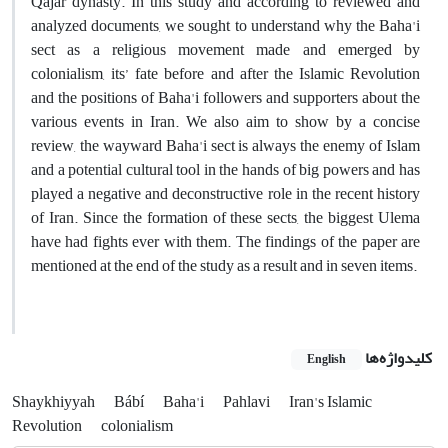
Qajar dynasty. In this study and according to reviewed and
analyzed documents, we sought to understand why the Baha'i
sect as a religious movement made and emerged by
colonialism, its’ fate before and after the Islamic Revolution
and the positions of Baha'i followers and supporters about the
various events in Iran. We also aim to show by a concise
review, the wayward Baha'i sect is always the enemy of Islam
and a potential cultural tool in the hands of big powers and has
played a negative and deconstructive role in the recent history
of Iran. Since the formation of these sects, the biggest Ulema
have had fights ever with them. The findings of the paper are
mentioned at the end of the study as a result and in seven items.
کلیدواژه‌ها
English
Shaykhiyyah
Bábí
Baha'i
Pahlavi
Iran's Islamic
Revolution
colonialism