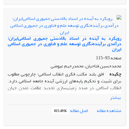
می‌یابد که توجه به مفاهیم، ساختار و روش شناسی اندیشه امام
خمینی(ره) در حوزه مسائل سیاست می‌تواند ما را به دانشی
سیاسی که منطبق بر ارزش‌های اسلامی ‌و انقلابی باشد و به انسان
به مثابه آفرید‌‌های دارای کرامت ذاتی برابر رهنمون شود. روش
به­کار گرفته در این پژوهش تحلیلی است.
رویکرد به آینده در اسناد بالادستی جمهوری اسلامی‌ایران؛
درآمدی برآینده‌نگاری توسعه علم و فناوری در جمهوری اسلامی
‌ایران
صفحه
93-115
محمدحسین فتاحیان، محمدرحیم عیوضی
چکیده
افق بلند مکتب فکری انقلاب اسلامی؛ چارچوبی مطلوب
برای تثبیت و تحکیم پایه‌های ارزشی آینده جامعه اسلامی ‌دارد.
انقلاب اسلامی ‌در صدد زمینه­سازی تجدید عظمت تمدن جهان
شمول اسلام است. و از این نگاه آینده انقلاب اسلامی‌یعنی بازسازی
بیشتر
تمدن فراموش شده اسلامی‌ در جهان امروز. آینده مطلوب جمهوری
اسلامی؛ تحولات عمیق فکری درمسایلی چون هویت ­یابی، استقلال­
اصل مقاله
مشاهده مقاله
815.49 K
طلبی، مدیریت، سیاست، فرهنگ، اخلاق، شناخت و ترویج
ارزش‌های اسلامی ‌در ایجاد تحول روحی در سطح جامعه است. نگاه