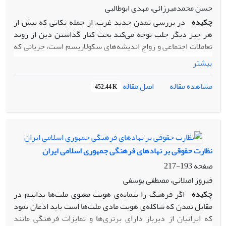
بر انتخابات به ادله متعدد «نظارت استصوابی» است و تفسیر
حسن محمدمیرزائی، مهدی ابوطالبی
شورای نگهبان نیز مؤید این تحلیل و تفسیر است.
چکیده
در بررسی تمدن جدید غرب، از جمله نکاتی که بیش از
هر چیز دیگر جلب توجه می‌کند بحث کنار گذاشتن دین از روند
تعاملات اجتماعی و رواج اندیشه‌های سکولاریسم است، جریانی که
پیش بینی می‌شد به سرعت همه چیز را تغییر داده و هیچ چیز
بیشتر
نتواند جلودار آن نباشد. اما با وقوع انقلاب اسلامی‌ایران (1979) از
یک سو، دین به عرصه اجتماع بازگردانده شد و از سوی دیگر،
اصل مقاله
مشاهده مقاله
452.44 K
روند جدیدی در معادلات و حرکت‌های مردمی جهان، بالاخص منطقه
خاورمیانه آغاز گردید. با تجزیه و تحلیل عوامل مؤثر در شکل گیری
و پیروزی انقلاب اسلامی به متغیری بسیاری کلیدی به نام «دین»
(اسلام شیعی) می رسیم. لذا در این نوشته سعی شده است که با
انجام یک سری مطالعات اکتشافی و اسنادی، و با در نظر گرفتن
نظارت حقوقی بر نهادهای فرهنگی جمهوری اسلامی‌ ایران
فرضیه الهام گیری جنبش‌های اخیر منطقه از انقلاب اسلامی‌ایران،
صفحه
193-217
علت توفیق انقلاب اسلامی به عنوان یک حرکت دینی و عدم توفیق
تحولات اخیر خاورمیانه مثل مصر و لیبی، از منظری ایدئولوژیکی
فیروز اصلانی، مصطفی یوسفی
مورد بررسی قرار گیرد.
چکیده
اگر فرهنگ را بنمایه‌ی هویت معنوی ملت‌ها بدانیم در
مقابل تمدن که شاکله‌ی هویت مادی ملت‌ها است باید اذعان نمود
که ایرانیان از دیرباز دارای برتری‌ها و تمایزات فرهنگی مانند