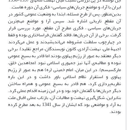
این نوشته در پی بررسی نسبت میان نهضت سال­های 1357-1356
ایران با آراء و مواضع جریان‌های سیاسی- فکری آن دوره هاست.
بدین‌منظور، پس از طرح مسئله، ابتدا به وضعیت عمومی کشور در
آن مقطع تاریخی اشاره شد. سپس آرا و مواضع مهم‌ترین
جریان‌های سیاسی – فکری مطرح آن مقطع، مورد بررسی قرار
گرفت. برخی از آن جریان‌ها، فاقد گفتمان فراساختاری بوده و فقط
در چهارچوب سلطنت مشروطه می‌اندیشیدند و عمل می‌کردند
(جبهۀ ملی، نهضت آزادی، کانون نویسندگان، مراجع تقلید). برخی
دیگر معتقد به عبور از رژیم پهلوی بودند اما قادر به بسیج عمومی
نبوده و مطالبه‌ی آنها نیز جمهوری اسلامی نبود (مجاهدین خلق،
مارکسیسم). در این میان، امام خمینی (ره) هم به عبور از رژیم
پهلوی و استقرار نظام اسلامی باور داشت و در این باره
نظریه‌‌پردازی کرد، هم قادر به بسیج عمومی و همراه ‌ساختن
دیگر جریان‌ها با گفتمان خود بود و در این زمینه اقدام عملی کرد.
بنابراین، شکل‌گیری نهضت و مطالبات آن، بازتاب عملی اقبال ملت
به آراء و مواضعی بود که ایشان از سال 1341 به بعد مطرح کرده
بودند.