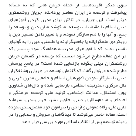
سوی دیگر آفریده­اند. از جمله جریان‌_هایی که به مسأله
پیشرفت و توسعه در ایران معاصر پرداخته، جریان روشنفکری
دینی است. این جریان، در تلاش برای مدرن کردن آموزه­های
دینی اسلام با مقتضیات توسعه، می­کوشد میان دین و توسعه را
جمع، و آنها را با هم سازگار نموده، و با تغییر­دادن تفسیر دین با
رویکردی علم­گرایانه یا جامعه­گرایانه یا فلسفی، دین را به گونه­ای
تفسیر نماید که با آموزه­های مدرنیته هماهنگ شود.پرسشی که
در این مقاله مطرح می‌شود اینست که توسعه در گفتمان جریان
روشنفکران دینی چگونه بازنمایی شده است؟ در پاسخ پرسش
مطرح شده می­‌توان گفت که گفتمان توسعه در جریان روشنفکران
دینی با سازگار نمودن آموزه­های اسلام و جامعه­ی مدرن غربی و
دال مرکزی «مدرنیته اسلامی» بازنمایی شده و دال‌­های شناوری
چون استقلال، عدالت ‌اجتماعی، تولید ملی، توسعه فرهنگی و
اجتماعی، مردم­‌سالاری دینی، حقوق بشر، جهانی­‌شدن، سرمایه­‌
داری ملی، رفاه عمومی و آزادی را پیرامون خود مفصل‌­بندی نموده
است. مقاله حاضر می‌­کوشد تا دیدگاه­های سروش و سحابی را در
زمینه توسعه پس از انقلاب اسلامی مورد بررسی قرار دهد.