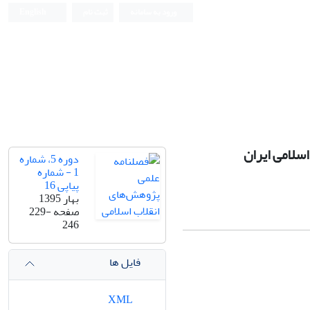
ورود به سامانه
ثبت نام
English
سلامی ایران
دوره 5، شماره
1 - شماره
پیاپی 16
بهار 1395
صفحه
229-
246
فایل ها
XML