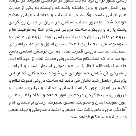
زمانی تصور بر آن بود که یک کشور در موقعیتی میتواند در عرصه
بین الملل ظهور و بروز داشته باشد که وابسته به یکی از قدرت
های جهانی باشد، وگرنه در مناسبات و معادلات جهانی هضم
خواهد شد. اما ظهور انقلاب اسلامی در ایران بر چنین رویکردی
پشت پا زد و رویکرد ساخت درونی قدرت و اتکا به ظرفیت ها و
نیروهای داخلی را وارد ادبیات سیاسی نمود. پژوهش حاضر به
شیوه توصیفی - تحلیلی و با هدف تبیین اصول و الزامات راهبردی
استحکام ساخت درونی قدرت نظام، به این پرسش اساسی پاسخ
خواهد داد که استحکام ساخت درونی قدرت نظام از دیدگاه امام
خامنه ای(مدظله العالی) بر چه اصولی استوار است و الزامات
راهبردی آن شامل چه مواردی می شود؟ نتیجه کلی که از این
پژوهش حاصل شد نشان می دهد که ساخت درونی قدرت نظام با
تکیه بر اصولی چون کرامت انسانی، عدالت و برابری، محبت و
مهرورزی، سهیم کردن مردم در امور جامعه و اتخاد راهبردهایی
چون تقویت ایمان و معنویت، تعمیق بصیرت، ارتقای توانمندى ها و
آمادگی های دفاعى، شناخت دشمن، اقتصاد مقاومتی و جهاد علمی
و فناورانه مستحکم خواهد شد.