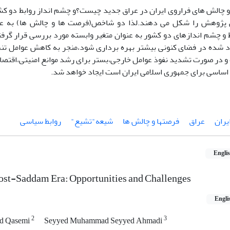
 چالش های فراروی ایران در عراق جدید چیست؟و چشم انداز روابط دو کش
پژوهش را شکل می دهند.لذا دو شاخص(فرصت ها و چالش ها) به عن
 و چشم اندازهای دو کشور به عنوان متغیر وابسته مورد بررسی قرار گرفت
د شده در فضای کنونی بیشتر بهره برداری شود،منجر به کاهش عوامل تنش
و در صورت تشدید نفوذ عوامل خارجی،بستر برای رشد موانع امنیتی،اقتصا
 اساسی برای جمهوری اسلامی ایران است ایجاد خواهد شد.
یران
عراق
فرصتها و چالش ها
شیعه"تشیع"
روابط سیاسی
Engli
Post-Saddam Era: Opportunities and Challenges
Engli
2
3
d Qasemi
Seyyed Muhammad Seyyed Ahmadi