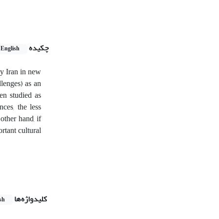
چکیده
English
by Iran in new
llenges) as an
en studied as
nces, the less
other hand, if
rtant cultural
کلیدواژه‌ها
sh