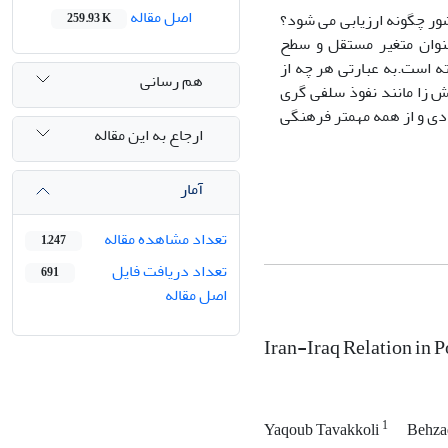
اصل مقاله
ور چگونه ارزیابی می شود؟
259.93 K
وان متغیر مستقل و سطح
ه است.به عبارتی هر چه از
هم رسانی
 زا مانند نفوذ سلفی گری
دی و از همه مهمتر فرهنگی
ارجاع به این مقاله
آمار
تعداد مشاهده مقاله
1,247
تعداد دریافت فایل
691
اصل مقاله
Iran-Iraq Relation in 
1
Yaqoub Tavakkoli
Behza