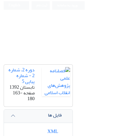
ورود به سامانه
ثبت نام
English
دوره 2، شماره
2 - شماره
پیاپی 5
تابستان 1392
صفحه
163-
180
فایل ها
XML