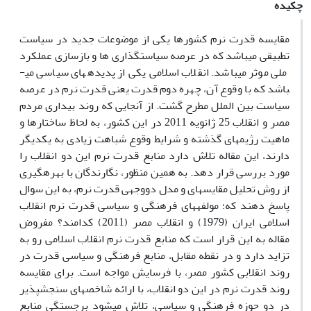
چکیده
مقایسه قدرت نرم کشورها یکی از موضوعات جدید در سیاست
تطبیقی می­باشد که در عرصه سیاستگذاری ها و بازسازی عملکرد
ملی موثر می­باشد. انقلاب اسلامی یکی از پدیده­های سیاسی می­
باشد که با وقوع آن، چهره دوم قدرت یعنی قدرت نرم در عرصه
سیاست بین الملل مطرح گشت. از آنجایی که روند بیداری مردم
مصر و انقلاب 25 ژانویه 2011 در این کشور، به لحاظ ساختارها و
ماهیت رژیم­های گذشته و شرایط وقوع شباهت زیادی به یکدیگر
دارند، این مقاله تلاش دارد منابع قدرت نرم این دو انقلاب را
مورد بررسی قرار دهد. به همین منظور، نگارندگان با بهره­گیری
از روش تحلیل مقایسه­ای و مدل دووجهی قدرت نرم، به این سوال
پاسخ دهند که؛ مولفه­های فرهنگی و سیاسی قدرت نرم انقلاب
اسلامی ایران (1979) و انقلاب مصر (2011) کدامند؟ مفروض
مقاله به این قرار است که منابع قدرت نرم انقلاب اسلامی رو به
تزاید دارد و در نقطه مقابل، منابع فرهنگی و سیاسی قدرت در
روند انقلابی کشور مصر، با فرسایش مواجه است. برای مقایسه
روند قدرت نرم در این دو انقلاب، با ارائه شاخص­های سنجش­پذیر
در دو حوزه فرهنگی و سیاسی، تلاش می­شود برجستگی منابع