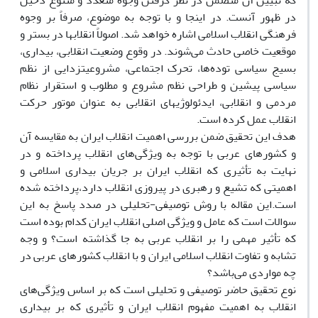
که تبیین آن متضمن در نظر گرفتن وجوه متعدد و متنوع دخیل
در ظهور آنست. در اینجا و با توجه به موضوع، صرفاً بر وجوه
فرهنگی انقلاب اسلامی اشاره خواهد شد. اصولاً انقلابها در بستر و
موقعیت خاصی حادث می‏
شوند. در وقوع وضعیت انقلابی، بیداری،
بسیج سیاسی توده
‏ها، تحرک اجتماعی، مشروعیت‏
زدایی از نظم
سیاسی پیشین و طراحی نظم مشروع و مطلوب و استقرار نظام
مردمی و انقلابی، ایدئولوژیهای انقلابی به عنوان موتور حرکت
انقلاب عمل کرده است.
هدف این تحقیق ضمن بررسی اهمیت انقلاب ایران به مقایسه آن
و کشورهای عربی با توجه به ویژگی
های انقلاب پرداخته و در
نهایت به تأثیری که انقلاب ایران بر جریان بیداری اسلامی و
اهمیتی که تشیع و رهبری در پیروزی انقلاب دارد،پرداخته شده
است.این مقاله با روش توصیفی
-
تحلیلی در صدد پاسخ به این
سوالات است که عامل و ویژگی اصلی انقلاب ایران کدام بوده است
که تأثیر مهمی را بر انقلاب عربی به جا گذاشته است؟ و وجه
تشابه و تفاوت انقلاب اسلامی ایران و با انقلاب کشورهای عربی در
چه مواردی می
باشد؟
نوع تحقیق حاضر توصیفی و تحلیلی است که بر اساس ویژگی
های
انقلاب به اهمیت مفهوم انقلاب ایران و تأثیری که بر بیداری