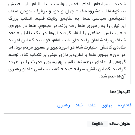
شدند. سرانجام امام خمینی،
توانست با الهام از جنبش
تنباکو،
انقلاب مشروطه،
قیام چهل و دو، و برطرف نمودن ضعف
اندیشه
ی سیاسی علما، به مثابه
ی ولایت فقیه، انقلاب بزرگ
ایرانیان را به رهبری علما رقم بزند.
در مجموع، علما در دوره
ی
قاجار، نقش اصلاحی را ایفاء کردند.
آن
ها در یک تقلیل جامعه
شناختی، پادشاهان را به جای نایب امام، خواندند که این امر به
مثابه
ی کاهش اختیارت شاه در اموردنیوی و معنوی مردم بود. اما
در دوره پهلوی،
علما با نظریه
پردازی مبنی برانتخاب شاه، توسط
گروهی از علمای برجسته، نقش اپوزیسیون قدرت را بر عهده
گرفتند. که این نقش، سرانجام به حاکمیت سیاسی علما و رهبری
آن
ها ختم شد.
کلیدواژه‌ها
قاجاریه
پهلوی
علما
شاه
رهبری
عنوان مقاله
English