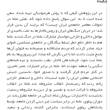
چکیده
در این پژوهش کیفی که با روش هرمنوتیکی تهیه شده، سعی
شده است تا به
این سوال پاسخ داده شود که، نقش علما در
تحولات معاصر جامعه
ی ایران چیست؟ که برایند آن بدین قرار
شد؛ در جریان جنگ
های ایران و روس،
قاجارها به علت ناامیدی از
عوامل داخلی و خارجی،
خواستار مشارکت علما در جنگ شدند.
علما
هم به خاطر دفع خطر تسلط بیگانگان بر جامعه
ی مسلمین، فتوای
جهاد صادر کردند.
که مردم مشتاقانه و صمیمانه به فتوای آن
ها
پاسخ مثبت دادند.
اما با این نگرش که مبادا، این پیروزی
ها به نام
علما ثبت شود، فرماندهان قاجار، عقب نشستند و عهدنامه
های
ننگینی را منعقد نمودند.
اما، علما در برابر امتیازات عصر ناصری،
در کنار مردم قرار گرفتند و با صدور فتوا، نخستین جنبش
اجتماعی معاصر ایران را علیه استبداد داخلی و استعمار خارجی
رقم زدند.
که زمینه
ساز انقلاب مشروطه شد.
علما در انقلاب
مشروطه با قرائت جدید و تفسیر نو از دین،
به مشروطه رسمیت
بخشیدند تا اختیارات بی
پایان شاه، اندکی در جامعه تقلیل یابد.
در
دوران پهلوی، علما در برابر سیاست غیر دینی کردن جامعه، توسط
پادشاهان پهلوی ایستادند، بنابراین کشته، زندانی و تبعید