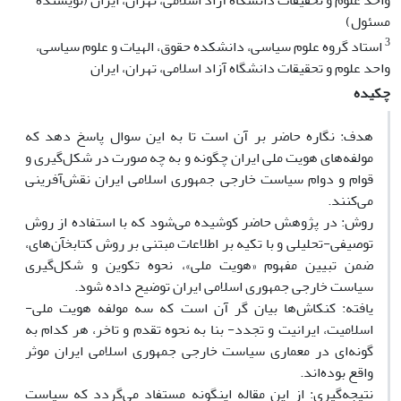
واحد علوم و تحقیقات دانشگاه آزاد اسلامی، تهران، ایران (نویسنده
مسئول)
3
استاد گروه علوم سیاسی، دانشکده حقوق، الهیات و علوم سیاسی،
واحد علوم و تحقیقات دانشگاه آزاد اسلامی، تهران، ایران
چکیده
هدف: نگاره حاضر بر آن است تا به این سوال پاسخ دهد که
مولفه
های هویت ملی ایران چگونه و به چه صورت در شکل
گیری و
قوام و دوام سیاست خارجی جمهوری اسلامی ایران نقش
آفرینی
می
کنند.
روش: در پژوهش حاضر کوشیده می
شود که با استفاده از روش
توصیفی
-
تحلیلی و با تکیه بر اطلاعات مبتنی بر روش کتابخآن
های،
ضمن تبیین مفهوم «هویت ملی»، نحوه تکوین و شکل
گیری
سیاست خارجی جمهوری اسلامی ایران توضیح داده شود.
یافته: کنکاش
ها بیان گر آن است که سه مولفه هویت ملی
-
اسلامیت، ایرانیت و تجدد
- بنا به نحوه تقدم و تاخر، هر کدام به
گونه
ای در معماری سیاست خارجی جمهوری اسلامی ایران موثر
واقع بوده
اند.
نتیجه
گیری: از این مقاله اینگونه مستفاد می
گردد که سیاست