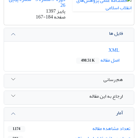
26
پاییز 1397
صفحه
167-184
فایل ها
XML
اصل مقاله
498.51 K
هم رسانی
ارجاع به این مقاله
آمار
تعداد مشاهده مقاله
1,174