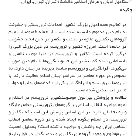
استادیار ادیان و عرفان اسلامی دانشگاه تهران، تهران، ایران
چکیده
در تعالیم همه ادیان بزرگ، تکفیر، اقدامات تروریستی و خشونت
به نام دین مذموم دانسته شده است. از جمله خصوصیات مهم
گروه
‏های تکفیری علاوه بر بدعت و تکفیر در دین ایجاد خشونت
در جامعه است. امروزه تکفیر و تروریسم دو دین بزرگ الهی را
درگیر کرده است. تکفیر و تروریسم در دنیا موجب ناامنی و
نابسامانی شده که بیشتر این خشونت
‏گری
‏ها با نام دین صورت
می‏
گیرد. افراط
‏گرایی و تروریسم سابقه دیرینه در جهان دارد. به
خصوص در دوره معاصر در سراسر جهان اسلام فعالیت دارند، با
این وصف تروریسم و افراط
‏گرایی یکی از دغدغه
‏های ملت‏ها و دولت
ها در دنیا تبدیل شده است
.
مطالعه و پژوهش پیرامون موضوع
تکفیرو تروریسم در اسلام و
نحوه مواجهه انقلاب اسلامی با گروه‏
های تروریستی معاصرجایگاه
ویژه‌ تحقیقی دارد. بر این اساس پرسش این است که تکفیر و
تروریسم در اسلام چگونه ایجاد شده و در دوره معاصر انقلاب
اسلامی ایران چه واکنش و مواجهه داشته است؟ به
‌دلیل اهمیت
این موضوع و وجود گروه
‏های تکفیری و بدعت
‏گذار در طول تاریخ