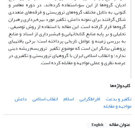
ادیان، گروه‏
ها از این سوء
استفاده کرده
‏اند، در دوره معاصر و
کنونی، به دلایل مختلف گروه‏
های تروریستی و فرقه‌
های متعددی
شکل گرفتند برای نمونه داعش، تکفیر مورد بهره
برداری رهبران
گروه‏
ها قرار گرفته است. این مقاله با استفاده از روش توصیفی
–
تحلیلی و بر پایه منابع کتابخانه­ایی و فیش­برداری از اسناد و منابع
به بررسی زمینه و عوامل تاریخی پرداخته است؛ برخی یافته‏­های
پزوهش بیانگر این است که موضوع تکفیر
تروریسم ریشه دینی
ندارد؛ و انقلاب اسلامی ایران با گروه­های تروریستی و تکفیری در
عرصه نظری و عملی مواجهه و مقابله کرده است.
کلیدواژه‌ها
تکفیر و بدعت
افراط­گرایی
اسلام
انقلاب اسلامی
داعش
مواجهه و مقابله
عنوان مقاله
English