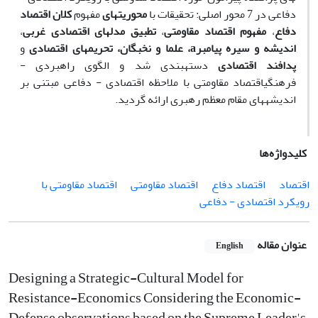
دفاعی در 7 محور اصلی: تحقیقات با
محوریت­‏های
مفهوم
کلان اقتصاد
دفاع
،
مفهوم اقتصاد مقاومتی
،
تطبیق مدل‏­های اقتصادی غربی
،
اندیشه و سیره پیامبر
a
،
علما و نخبگان،
تحریم­‏های اقتصادی
و
پدافند اقتصادی
دسته­بندی شد و الگوی راهبردی -
فرهنگیاقتصاد مقاومتی با ملاحظه اقتصادی - دفاعی ‏مبتنی بر
اندیشه­‏های مقام معظم رهبری ارائه گردید.
کلیدواژه‌ها
اقتصاد
اقتصاد دفاع
اقتصاد مقاومتی
اقتصاد مقاومتی با
رویکرد اقتصادی - دفاعی
عنوان مقاله
English
Designing a Strategic-Cultural Model for
Resistance-Economics Considering the Economic-
Defense observations based on the Supreme Leader's