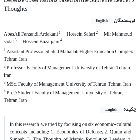
Thoughts
نویسندگان
English
1
2
AbasAli Farzandi Ardakani
Hossein Safari
Mir Mahmoud
3
4
sadat
Hossein Bazargani
1
Assistant Professor, Shahid Mahallati Higher Education Complex,
Tehran, Iran
2
Professor, Faculty of Management, University of Tehran, Tehran,
Iran
3
MSc. Faculty of Management, University of Tehran, Tehran, Iran
4
Ph.D Student, Faculty of Management, University of Tehran,
Tehran, Iran
چکیده
English
In this research, we tried by focusing on six economic-cultural
concepts, including: 1. Economics of Defense; 2. Quran and
Sunnah; 3. The Thoughts of Islamic Revolution Leaders; 4.