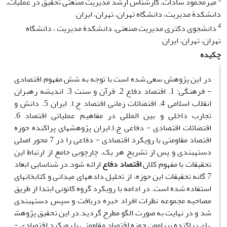
میرمحمود سادات، کارشناس ارشد مدیریت صنعتی تحقیق در عملیات،
دانشکدة مدیریت، دانشگاه تهران، تهران، ایران
4
دانشجوی دکتری مدیریت صنعتی، دانشکدة مدیریت ، دانشگاه
تهران، تهران، ایران
چکیده
در این پژوهش سعی شده است با توجه به شش مفهوم اقتصادی
- فرهنگی: 1. اقتصاد دفاع 2. قرآن و سنت 3. اندیشه رهبران
انقلاب اسلامی 4. اقتضائات زمانی اقتصاد ج.ا. ایران 5. دانش و
تجارب داخلی و بین ‏المللی در مفاهیم عملیاتی اقتصاد 6.
اقتضائات اقتصادی - دفاعی ج.ا.ایران پژوهش‏­های پراکنده حوزه
اقتصاد مقاومتی با رویکرد اقتصادی - دفاعی را در 7 محور اصلی
دسته‏­بندی و پس از تشریح هر یک، چارچوبی جامع از ارتباط این
تحقیقات با مفهوم کلان
اقتصاد دفاع
ارائه شود.در شناسایی ابعاد
7 گانه تحقیقات این حوزه، از تحلیل داده‏­های میدانی و کتابخانه­‏ای
استفاده شده است. در ادامه با رویکرد گروه کانونی ابتدا از طریق
مصاحبه مجموعه نظرات افراد خبره دریافت و سپس دسته‏­بندى
شد و در نهایت به صورت الگو مطرح گردید.در این تحقیق پژوهش­‏
های پراکنده پیرامون حوزه اقتصاد مقاومتی با رویکرد اقتصادی -