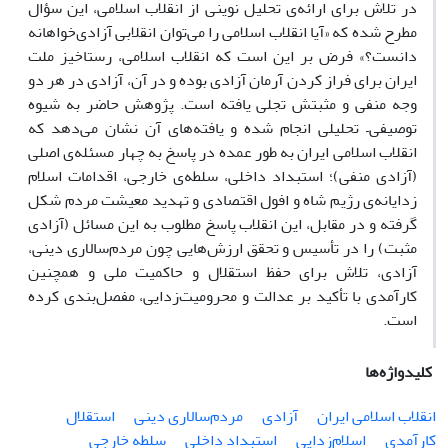
در تلاش برای ارائه­‌ی تحلیل نوینی از انقلاب اسلامی، این سؤال
مطرح شده که «آیا انقلاب اسلامی را می­‌توان انقلابی آزادی­‌خواهانه
دانست؟» فرض بر این است که انقلاب اسلامی، رستاخیز ملت
ایران برای فراز کردن آرمان آزادی بوده و در آن، آزادی در هر دو
وجه منفی و مثبتش تجلی یافته است. پژوهش حاضر به شیوه
توصیفی– تحلیلی انجام شده و یافته‌­های آن نشان می‌­دهد که
انقلاب اسلامی ایران به طور عمده در پاسخ به چهار مسئله‌ی اصلی
(آزادی منفی)؛ استبداد داخلی، سلطه‌­ی خارجی، اقدامات اسلام­‌
زدایانه­‌ی رژیم شاه و افول اقتصادی و تهدید معیشت مردم شکل
گرفته و در مقابل، این انقلاب پاسخ مطلوب به این مسائل (آزادی
مثبت) را در تأسیس و تحقق ارزش­‌هایی چون مردم­‌سالاری دینی،
آزادی، تلاش برای حفظ استقلال و حاکمیت ملی و همچنین
کارآمدی با تأکید بر عدالت و محرومیت‌­زدایی، مفصل­‌بندی کرده
است.
کلیدواژه‌ها
انقلاب اسلامی ایران
آزادی
مردم­‌سالاری دینی
استقلال
کارآمدی
اسلام­‌زدایی
استبداد داخلی
سلطه خارجی