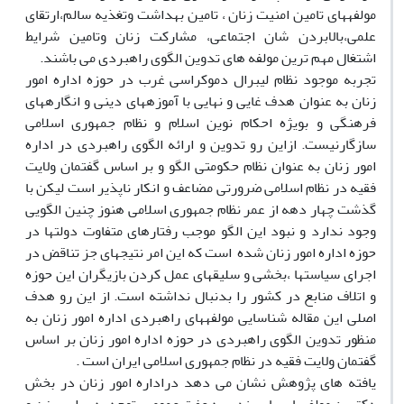
مولفه­های تامین امنیت زنان ، تامین بهداشت وتغذیه سالم،ارتقای
علمی،بالابردن شان اجتماعی، مشارکت زنان وتامین شرایط
اشتغال مهم ترین مولفه های تدوین الگوی راهبردی می باشند.
تجربه موجود نظام لیبرال دموکراسی غرب در حوزه اداره امور
زنان به عنوان هدف غایی و نهایی با آموزه­های دینی و انگاره­های
فرهنگی و بویژه احکام نوین اسلام و نظام جمهوری اسلامی
سازگارنیست. ازاین رو تدوین و ارائه الگوی راهبردی در اداره
امور زنان به عنوان نظام حکومتی الگو و بر اساس گفتمان ولایت
فقیه در نظام اسلامی ضرورتی مضاعف و انکار ناپذیر است لیکن با
گذشت چهار دهه از عمر نظام جمهوری اسلامی هنوز چنین الگویی
وجود ندارد و نبود این الگو موجب رفتارهای متفاوت دولت­ها در
حوزه اداره امور زنان شده است که این امر نتیجه­ای جز تناقض در
اجرای سیاست­ها ،بخشی و سلیقه­ای عمل کردن بازیگران این حوزه
و اتلاف منابع در کشور را بدنبال نداشته است. از این رو هدف
اصلی این مقاله شناسایی مولفه­های راهبردی اداره امور زنان به
منظور تدوین الگوی راهبردی در حوزه اداره امور زنان بر اساس
گفتمان ولایت فقیه در نظام جمهوری اسلامی ایران است .
یافته های پژوهش نشان می دهد دراداره امور زنان در بخش