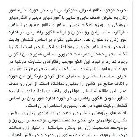
تجربه موجود نظام لیبرال دموکراسی غرب در حوزه اداره امور
زنان به عنوان هدف غایی و نهایی با آموزه­های دینی و انگاره­های
فرهنگی و بویژه احکام نوین اسلام و نظام جمهوری اسلامی
سازگارنیست. ازاین رو تدوین و ارائه الگوی راهبردی در اداره
امور زنان به عنوان نظام حکومتی الگو و بر اساس گفتمان ولایت
فقیه در نظام اسلامی ضرورتی مضاعف و انکار ناپذیر است لیکن با
گذشت چهار دهه از عمر نظام جمهوری اسلامی هنوز چنین الگویی
وجود ندارد و نبود این الگو موجب رفتارهای متفاوت دولت­ها در
حوزه اداره امور زنان شده است که این امر نتیجه­ای جز تناقض در
اجرای سیاست­ها ،بخشی و سلیقه­ای عمل کردن بازیگران این حوزه
و اتلاف منابع در کشور را بدنبال نداشته است. از این رو هدف
اصلی این مقاله شناسایی مولفه­های راهبردی اداره امور زنان به
منظور تدوین الگوی راهبردی در حوزه اداره امور زنان بر اساس
گفتمان ولایت فقیه در نظام جمهوری اسلامی ایران است .
یافته های پژوهش نشان می دهد دراداره امور زنان در بخش
دکترین مولفه­های پای بندی به عفت عمومی ،توجه به برابری زن و
مردوحفظ شخصیت زن در بخش سیاست­ها ، اختیار زن همانند
مرد، زنان موجب پیشرفت و تساوی زن ومرد و در بخش اهداف