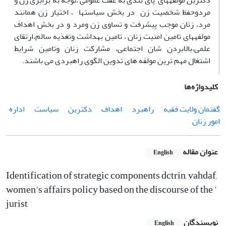
دکترین مولفه­های پای بندی به عفت عمومی ،توجه به برابری زن و
مردوحفظ شخصیت زن در بخش سیاست­ها ، اختیار زن همانند
مرد، زنان موجب پیشرفت و تساوی زن ومرد و در بخش اهداف
مولفه­های تامین امنیت زنان ، تامین بهداشت وتغذیه سالم،ارتقای
علمی،بالابردن شان اجتماعی، مشارکت زنان وتامین شرایط
اشتغال مهم ترین مولفه های تدوین الگوی راهبردی می باشند.
کلیدواژه‌ها
گفتمان ولایت فقیه
راهبرد
اهداف
دکترین
سیاست
اداره
امور زنان
عنوان مقاله
English
Identification of strategic components dctrin, vahdaf,
women's affairs policy based on the discourse of the '
jurist
نویسندگان
English