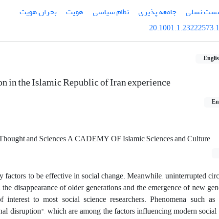
ست نسلی
جامعه پذیری
نظام سیاسی
هویت
بحران هویت
20.1001.1.23222573.1
Engli
on in the Islamic Republic of Iran experience
En
al Thought and Sciences A CADEMY OF Islamic Sciences and Culture
 factors to be effective in social change. Meanwhile, uninterrupted circ
 the disappearance of older generations and the emergence of new gene
 of interest to most social science researchers. Phenomena such as 
nal disruption", which are among the factors influencing modern social 