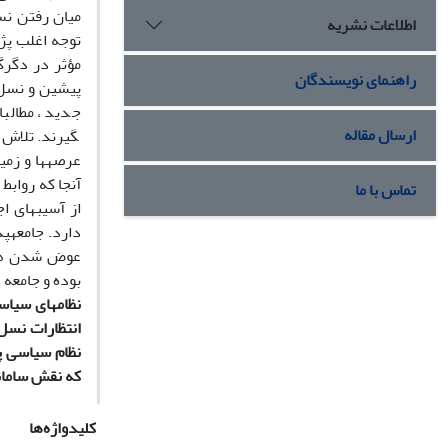
میان رفتن نسل
اطلاعات نشریه
توجه اغلب پژو
مؤثر در دگرگ
راهنمای نویسندگان
پیشین و نسل 
ارسال مقاله
گیرند. تلاش آ
عرصه­ها و زمی
آنجا که رواب
تماس با ما
از آسیب­های 
دارد. جامعه­
عوض شدن هستن
بوده و جامعه 
نظام­های سیاس
انتظارات نسل 
نظام سیاسی پ
که نقش سامان
کلیدواژه‌ها