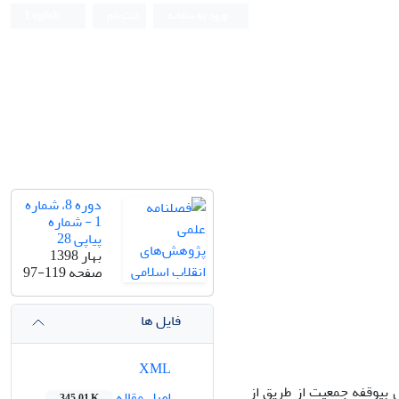
ورود به سامانه
ثبت نام
English
دوره 8، شماره
1 - شماره
پیاپی 28
بهار 1398
صفحه
97-119
فایل ها
XML
 بی­وقفه جمعیت از طریق از
اصل مقاله
345.01 K