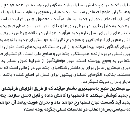
­های قدیمی­تر و پیدایش نسل­های تازه به گونه­ای پیوسته در همه جوامع 
هشگران علوم اجتماعی می­باشد. پدیده­هایی همچون «تفاوت نسل­ها» و یا 
ونی­های اجتماعی دوران جدید بشمار می­آیند ، محصول چنین فرایندی است
جدید به دلیل تغییر در برخی باورها و تفاوت در ادبیات و منطق فهم پدید
نان هم برای انجام تغییر و هم طرح نظریات و خواسته­های جدید با توجه به
نه­های گوناگون نمود پیدا می­کند و از این جاست که پدیده­ای تحت عنوان «ا
ط بین نسلی دربردارنده همبستگی اجتماعی و منافع ملی است ، کوشش­های فر
اجتماعی به وقوع پیوسته است. عبور مؤفقیت­آمیز از شرایط تحول نسلی به
پذیری مهم­ترین عامل برای برداشتن شکاف­های اجتماعی در زمانی است که ن
د. چنانچه الگوهای نسل­های پیشین برای نسل­ نو اقناع کننده باشد ، 
دچار بحران هویت نمی­گردد.
ی مهم­ترین منبع جامعه­پذیری بشمار می­آیند که از طریق افزایش ظرفیت­های 
جدید کوشش می­کنند تا فاصله­ها را کاهش داده و قابل تحمل سازند. چنان
دید آید گسست میان نسل­ها رخ خواهد داد و بحران هویت پیامد آن خواه
ه سیاسی پس از انقلاب در مناسبات نسلی چگونه بوده است؟