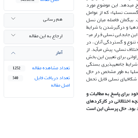
رخ می­دهد. این موضوع مورد
«گسست نسل­ها» که از عوامل
هم رسانی
. بی­گمان فاصله میان نسل
ه­ها و درگیرشدن با شرایط
جدید ، مطالبات تازه­ای را برای نسل تازه پدید می­آورد. جوانان در نقطه چرخش تاریخی این جابجایی نسلی قرار می­
ارجاع به این مقاله
 تنوع و گستردگی آنان ، در
ختلاف نسلی» پیش می­آید. از
آمار
اوانی برای تعیین این بخش
 شرایط جامعه­پذیری بستگی
تعداد مشاهده مقاله
1,252
سل­ها به طور مشخص در حال
تعداد دریافت فایل
شکاف­های نسلی قابل تحمل
540
اصل مقاله
خود برای پاسخ به مطالبات و
چه اختلالاتی در کارکردهای
د بود. حال پرسش این است