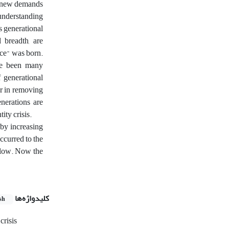
es new demands
 understanding
s generational
 breadth, are
nce" was born.
ave been many
f generational
or in removing
enerations are
ity crisis.
 by increasing
ccurred to the
ollow. Now the
کلیدواژه‌ها
sh
 crisis