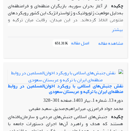
چکیده
از آغاز بحران سوریه، بازیگران منطقه‌ای و فرامنطقه‌ای
به‌دلیل موقعیت ژئوپولتیک و ژئواستراتژیک این کشور رویکردهای
متنوعی اتخاذ کرده‌اند. در این میدان، رقابت میان ترکیه و
عربستان که هر دو در مقاطعی از سقوطِ بشار اسد حمایت
بیشتر
می‌کردند، به‌سرعت به شکلی از تقابل راهبردی تبدیل شد که
پیامدهای مستقیم و غیرمستقیم مهمی برای منافع و امنیت ملی
اصل مقاله
مشاهده مقاله
651.31 K
ایران داشت. ایران، که بقای رژیم اسد و تداوم خطوط
لجستیکی‌اش به لبنان و حزب‌الله را بخشی از «عمق استراتژیک»
خود می‌داند، در برابر موج حمایت‌های ترکیه و سعودی از گروه‌های
مختلف سیاسی ــ ایدئولوژیکِ مخالف، سیاستی مبتنی‌بر تثبیت
حضور نظامی، دیپلوماسی منطقه‌ای و تقویت شبکه‌های نیابتی
دنبال کرد. تقابل آنکارا و ریاض در سوریه نه‌تنها به تفرق و رقابت
نقش جنبش‌های اسلامی با رویکرد اخوان‌المسلمین در روابط
میان اپوزیسیون انجامید، بلکه موقعیت ژئوپلیتیک ایران را از منظر
منطقه‌ای ایران با ترکیه و عربستان سعودی
دسترسی لجستیکی، نفوذ در سومالیِ منطقه‌ای و هزینهٔ سیاسی ــ
دوره 13، شماره 1، بهار 1403، صفحه
301-328
اقتصادی برای تهران تحت فشار قرار داد؛ در نتیجه تهران ناگزیر
محمد جواد فرامرزی، میرابراهیم صدیق، سعید مقیمی
به بازتعریف ابزارهای خود (نظامی، سیاسی و نرم) برای حفظ جایگاه
چکیده
جنبش‌های اسلامی جنبش‌های مردمی و سازمان‌یافته‌ای
راهبردی‌اش در محور مقاومت شد. تحلیل حاضر با تمرکز بر
هستند که هدف و راهبرد آن‌ها اجرای دستورات جامعه با
پیامدهای سیاسی، امنیتی و دیپلماتیک این رقابت، نشان می‌دهد
دستورات شرع در همه ابعاد سیاسی، فکری، اجتماعی و اقتصادی