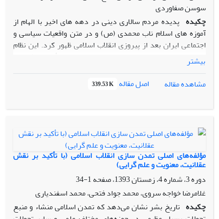
سوسن صفاوردی
چکیده
پدیده مردم سالاری دینی در دهه های اخیر با الهام از
آموزه های اسلام ناب محمدی (ص) و در متن واقعیات سیاسی و
اجتماعی ایران بعد از پیروزی انقلاب اسلامی ظهور کرد. این نظام
سیاسی جدید بعلت بدیع و بی سابقه بودن مورد تأمل متفکران و
بیشتر
نظریه پردازان حوزه های مختلف علوم انسانی قرار گرفته و از زوایا
و ابعاد گوناگون بدان نگریسته شد. اکنون با طرح ایده الگوی
اصل مقاله
مشاهده مقاله
339.53 K
ایرانی- اسلامی پیشرفت و حرکت درمسیر آفرینش تمدنی بر آمده
از مکتب حیات بخش اسلام و متکی بر معارف و ظرفیت های تعالی
آور فقه اجتهادی و کاربردی مذهب شیعه و نیز با تکیه بر
استعدادهای بی بدیل طبیعی و انسانی ایران، جا دارد چایگاه مردم
سالاری دینی در سیر تحقق و تکامل این الگو و سرانجام ایجاد
تمدن مورد نظر مورد کنکاش قرار گیرد.
مؤلفه‌های اصلی تمدن سازی انقلاب اسلامی (با تأکید بر نقش
سؤال محوری این مقاله نیز معطوف به نقش نظام سیاسی جدید و
عقلانیت، معنویت و علم گرایی)
موجود مستقر در جمهوری اسلامی ایران در نیل به اهداف ترسیمی
دوره 3، شماره 4، زمستان 1393، صفحه
1-34
این الگوست.
غلامرضا خواجه سروی، محمد جواد فتحی، محمد اسفندیاری
روشی که در این مقاله مورد استفاده قرار گرفته است ترکیبی
چکیده
تاریخ بشر نشان می‌دهد که تمدن اسلامی ‌منشاء و منبع
توصیفی- علی و با نگاهی تمدنی در رهیافت های گوناگون در نظام
تحولات بسیار عظیمی ‌در حوزه‌های مختلف علمی ‌و سایر تحولات