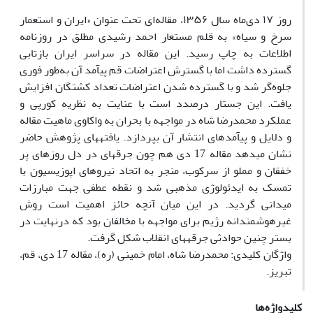
روز ۱۷ دی‌ماه سال ۱۳۵۶، مقاله‌ای تحت عنوان «ایران و استعمار
سرخ و سیاه» به قلم مستعار احمد رشیدی مطلق در روزنامه
اطلاعات به چاپ رسید. این مقاله در سراسر ایران بازتابی
گسترده داشت اما با گسترش اعتراضات قم پیآمد آن به‌طور فوری
جلوه‌گر شد و با گسترده شدن اعتراضات تعداد کشتگان افزایش
یافت. این جستار درصدد است با عنایت به نظریه کورپی و
عملکرد محمدرضا شاه در مواجهه با بحران به واکاوی ماهیت مقاله
و دلایل و پیآمدهای انتشار آن بپردازد. یافتههای پژوهش حاضر
نشان میدهد مقاله 17 دی هم چون جرقهای در دل روزهای پر
خفقان و مملو از سرکوب، منجر به اتحاد نیروهای اپوزیسیون با
تمسک به ایدئولوژی مذهبی شد و نقطه عطفی جهت مبارزات
میدانی گردید. در این میان آنچه حائز اهمیت است روش
غیرهوشمندانه رژیم برای مواجهه با مخالفان بود که درنهایت در
بستر چنین حوادثی جرقههای انقلاب شکل گرفت.
واژگان کلیدی: محمدرضا شاه، امام خمینی (ره)، مقاله 17 دی، قم،
تبریز.
کلیدواژه‌ها